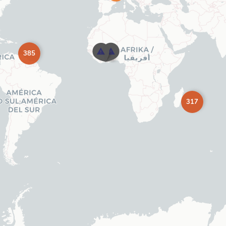
385
317